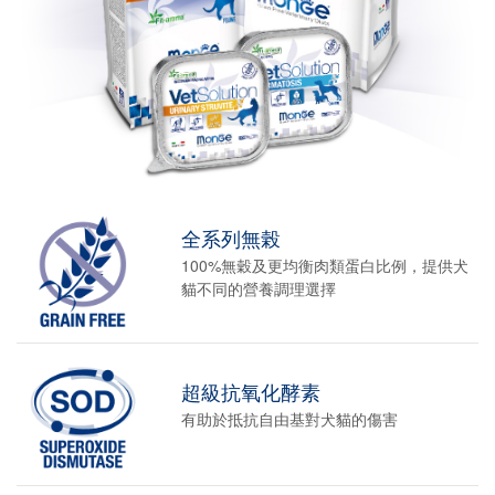
全系列無榖
100%無穀及更均衡肉類蛋白比例，提供犬
貓不同的營養調理選擇
超級抗氧化酵素
有助於抵抗自由基對犬貓的傷害