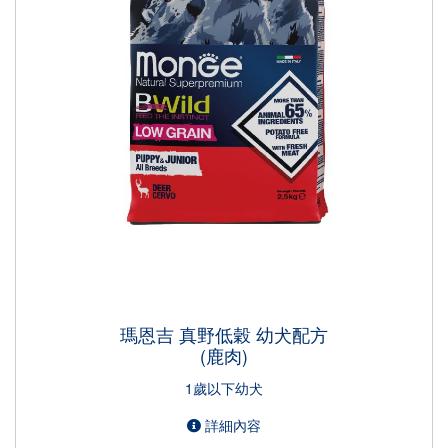
瑪恩吉 真野低穀 幼犬配方
(鹿肉)
1歲以下幼犬
詳細內容