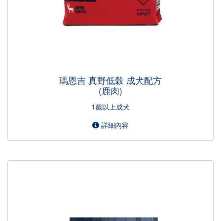
瑪恩吉 真野低穀 成犬配方
(鹿肉)
1歲以上成犬
詳細內容