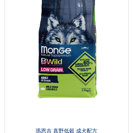
瑪恩吉 真野低穀 成犬配方