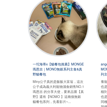
一坨海蒂x【貓餐包推薦】MONGE
an
瑪恩吉｜MONO無穀系列主食&真
MO
野貓餐包
列
Miny公子真的是飯飯大富翁，這次
養
公子成為義大利寵物濕食銷售NO.1
也
瑪恩吉 的分享大使，要來品嘗【真
糧
野】還有【NOMO 】這兩個無穀
也
貓餐包系列，先看影片~...
同
我