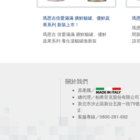
瑪恩吉倍愛滿滿 膳鮮貓罐、優鮮蔬
瑪
果系列 新裝上市！
瑪
瑪恩吉 倍愛滿滿 膳鮮貓罐、優鮮
間
蔬果系列 養生湯貓罐換新裝
請
關於我們
原產國／
總代理／柏希菲克股份有限公司
新北市汐止區新台五路一段75號
2
客服專線／0800-281-692