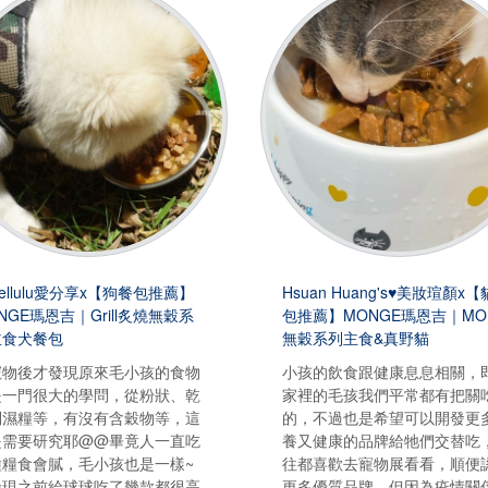
gellulu愛分享x【狗餐包推薦】
Hsuan Huang's♥美妝瑄顏x
NGE瑪恩吉｜Grill炙燒無穀系
包推薦】MONGE瑪恩吉｜MO
主食犬餐包
無穀系列主食&真野貓
寵物後才發現原來毛小孩的食物
小孩的飲食跟健康息息相關，
是一門很大的學問，從粉狀、乾
家裡的毛孩我們平常都有把關
到濕糧等，有沒有含穀物等，這
的，不過也是希望可以開發更
是需要研究耶@@畢竟人一直吃
養又健康的品牌給牠們交替吃
種糧食會膩，毛小孩也是一樣~
往都喜歡去寵物展看看，順便
發現之前給球球吃了幾款都很高
更多優質品牌，但因為疫情關