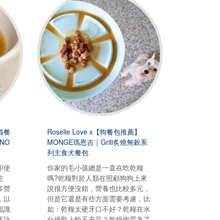
【貓餐
Roselle Love x【狗餐包推薦】
NO
MONGE瑪恩吉｜Grill炙燒無穀系
列主食犬餐包
即使
你家的毛小孩總是一直在吃乾糧
吃
嗎?乾糧對於人類在照顧狗狗上來
多營
說很方便沒錯，營養也比較多元，
，以
但是它還是有些方面需要考慮，比
認識
如：乾糧太硬牙口不好？乾糧在水
係許
分攝取上較不充足？乾燥肉質為了