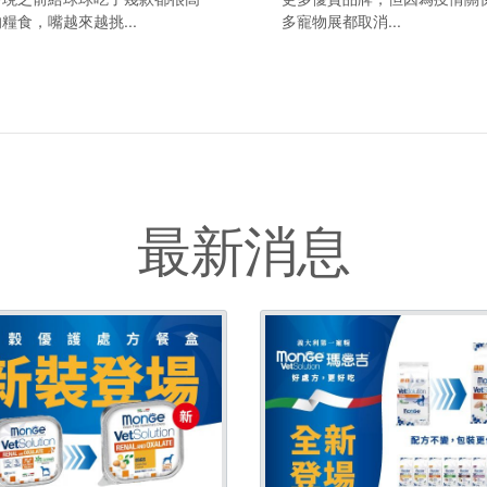
糧食，嘴越來越挑...
多寵物展都取消...
最新消息