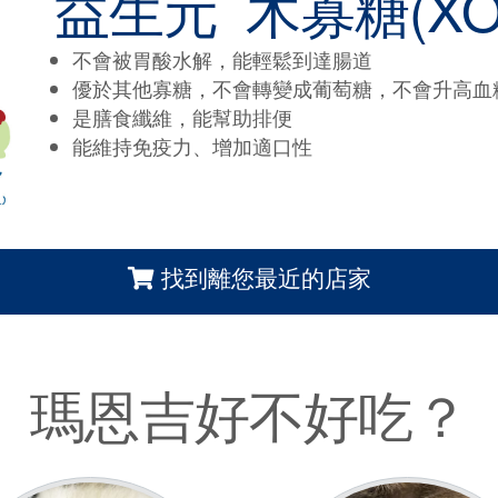
益生元
木寡糖(XO
不會被胃酸水解，能輕鬆到達腸道
優於其他寡糖，不會轉變成葡萄糖，不會升高血
是膳食纖維，能幫助排便
能維持免疫力、增加適口性
找到離您最近的店家
瑪恩吉好不好吃？