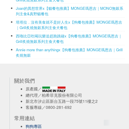
Joan的異想世界x【貓餐包推薦】MONGE瑪恩吉｜MONO無穀系
列主食&真野貓餐包
塔塔拉．沒有美食就不是好人生x【狗餐包推薦】MONGE瑪恩吉
｜Grill炙燒無穀系列主食犬餐包
西嚕比亞吃喝玩樂追趕跑跳碰x【狗餐包推薦】MONGE瑪恩吉｜
Grill炙燒無穀系列主食犬餐包
Annie more than anythingx【狗餐包推薦】MONGE瑪恩吉｜Grill
炙燒無穀
關於我們
原產國／
總代理／柏希菲克股份有限公司
新北市汐止區新台五路一段75號11樓之2
客服專線／0800-281-692
常用連結
狗狗專區