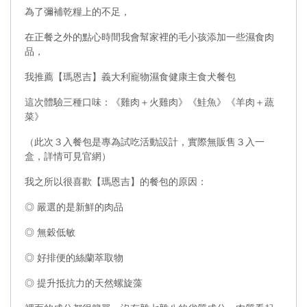
為了彌補乾糧上的不足，
在正餐之外的點心時間我會幫家裡的毛小孩添加一些濕食肉
品，
我推薦【瑪恩吉】義大利寵物濕食健康主食犬餐包
這次體驗三種口味：《雞肉＋火雞肉》《鮭魚》《羊肉＋蔬
菜》
（此次３入餐包是專為試吃活動設計，實際無販售３入一
盒，詳情可見官網）
我之所以很喜歡【瑪恩吉】的餐包的原因：
◎ 嚴選的是新鮮的肉品
◎ 無穀低敏
◎ 好排便的絲蘭萃取物
◎ 提升抵抗力的天然螺旋藻