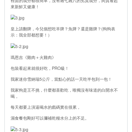
裡面的成分都很簡單，沒有雜七雜八的劣質成分，肉質看起
來新鮮又健康！
皇上請翻牌，今兒個想吃羊牌？魚牌？還是雞牌？(狗狗表
示：我全部都想要！）
瑪恩吉《雞肉＋火雞肉》
包裝看起來就很好吃，PRO級！
我家迷你雪納瑞5公斤，當點心的話一天吃半包到一包！
我家狗是王不挑，什麼都喜歡吃，唯獨沒有味道的白開水不
喝，
每天都要上演逼喝水的戲碼實在很累，
濕食餐包剛好可以彌補乾糧水分上的不足。