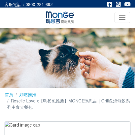
客服電話：0800-281-692
首頁
好吃推推
Roselle Love x【狗餐包推薦】MONGE瑪恩吉｜Grill炙燒無穀系
列主食犬餐包