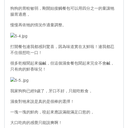
狗狗的胃較敏弱，剛開始接觸餐包可以用四分之一的量讓牠
腸胃適應，
慢慢再依牠的情況作適量調整。
打開餐包連我都感到驚喜，因為味道實在太鮮啦！連我都忍
不住很想吃一口！
很多乾糧聞起來偏鹹，但這個濕食餐包聞起來完全不會鹹，
只有肉的鮮香味兒！
我家狗狗已經9歲了，牙口不好，只能吃軟食，
濕食對牠來說是真的是很棒的選擇！
一塊一塊的鮮肉，咬起來應該滿能滿足口慾的，
大口吃肉的感覺只能說爽啊！