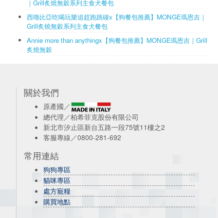
｜Grill炙燒無穀系列主食犬餐包
西嚕比亞吃喝玩樂追趕跑跳碰x【狗餐包推薦】MONGE瑪恩吉｜
Grill炙燒無穀系列主食犬餐包
Annie more than anythingx【狗餐包推薦】MONGE瑪恩吉｜Grill
炙燒無穀
關於我們
原產國／
總代理／柏希菲克股份有限公司
新北市汐止區新台五路一段75號11樓之2
客服專線／0800-281-692
常用連結
狗狗專區
貓咪專區
處方寵糧
購買地點