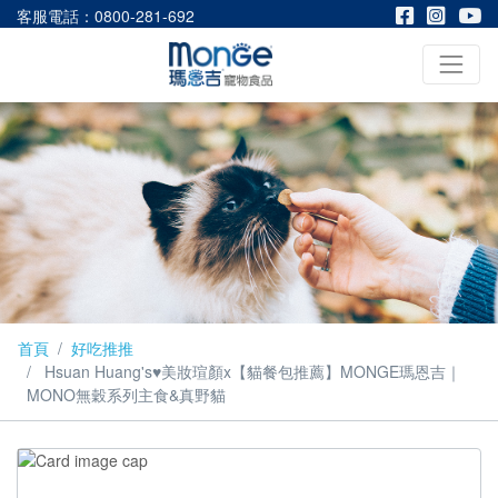
客服電話：0800-281-692
首頁
好吃推推
Hsuan Huang's♥美妝瑄顏x【貓餐包推薦】MONGE瑪恩吉｜
MONO無穀系列主食&真野貓