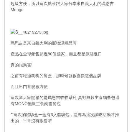
超級方便，所以這次就來跟大家分享來自義大利的瑪恩吉
Monge
瑪恩吉是來自義大利的寵物濕糧品牌
產品在全球銷售超過80個國家，而且都是原裝進口
真的很厲害!
之前有吃過狗狗的餐盒，那時候就很喜歡這個品牌
而且出門甚麼很方便
這次幫大家開箱的是瑪恩吉貓貓系列-真野無穀主食貓餐包還
有MONO無穀主食肉醬餐包
**這次的體驗盒一盒有3入體驗包，是專為這次試吃活動才推
出的，平常沒有販售唷