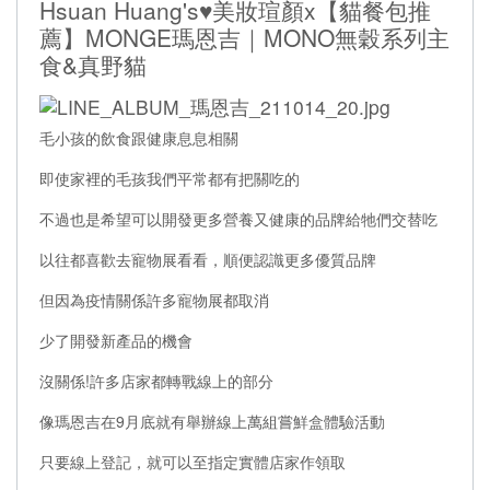
Hsuan Huang's♥美妝瑄顏x【貓餐包推
薦】MONGE瑪恩吉｜MONO無穀系列主
食&真野貓
毛小孩的飲食跟健康息息相關
即使家裡的毛孩我們平常都有把關吃的
不過也是希望可以開發更多營養又健康的品牌給牠們交替吃
以往都喜歡去寵物展看看，順便認識更多優質品牌
但因為疫情關係許多寵物展都取消
少了開發新產品的機會
沒關係!許多店家都轉戰線上的部分
像瑪恩吉在9月底就有舉辦線上萬組嘗鮮盒體驗活動
只要線上登記，就可以至指定實體店家作領取