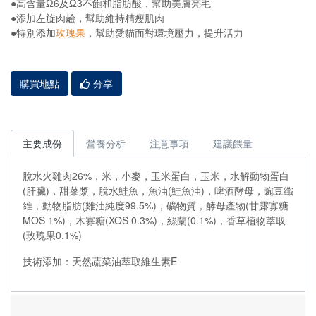
●高含量Ω6及Ω3不飽和脂肪酸，幫助美膚亮毛
●添加左旋肉鹼，幫助維持精瘦肌肉
●特別添加
玫瑰果
，幫助愛貓面對環境壓力，提升活力
購買地點
分享
主要成份
營養分析
注意事項
建議餵量
脫水火雞肉26%，米，小麥，玉米蛋白，玉米，水解動物蛋白
(肝臟)，甜菜漿，脫水鮭魚，魚油(鮭魚油)，啤酒酵母，豌豆纖
維，動物脂肪(雞油純度99.5%)，礦物質，酵母產物(甘露寡糖
MOS 1%)，木寡糖(XOS 0.3%)，絲蘭(0.1%)，香草植物萃取
(玫瑰果0.1%)
技術添加：天然蔬菜油萃取維生素E