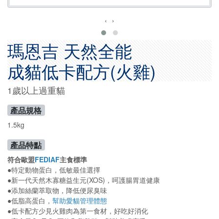
‹
›
瑪恩吉 天然全能
成貓低卡配方(火雞)
1歲以上過重貓
產品規格
1.5kg
產品特點
符合歐盟
FEDIAF
主食標準
●特定動物蛋白，低敏最佳選擇
●新一代天然木寡糖益生元(XOS)，呵護腸胃道健康
●添加絲蘭萃取物，降低便尿臭味
●低脂高蛋白，
幫助愛貓管理體態
●低卡配方少見火雞肉為第一食材，好吃好消化