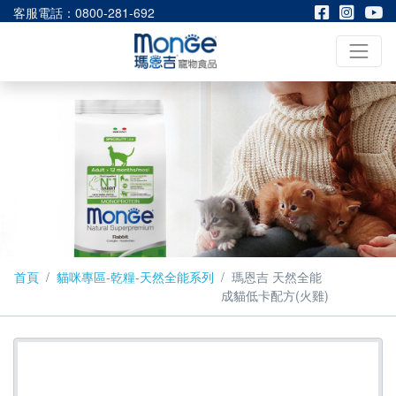
客服電話：0800-281-692
首頁
貓咪專區-乾糧-天然全能系列
瑪恩吉 天然全能
成貓低卡配方(火雞)