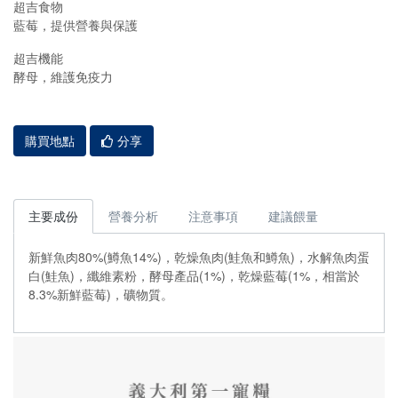
超吉食物
藍莓，提供營養與保護
超吉機能
酵母，維護免疫力
購買地點
分享
主要成份
營養分析
注意事項
建議餵量
新鮮魚肉80%(鱒魚14%)，乾燥魚肉(鮭魚和鱒魚)，水解魚肉蛋
白(鮭魚)，纖維素粉，酵母產品(1%)，乾燥藍莓(1%，相當於
8.3%新鮮藍莓)，礦物質。