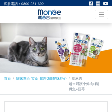
客服電話：0800-281-692
首頁
貓咪專區-零食-超吉G能貓咪點心
瑪恩吉
超吉呵護小鮮肉(貓)
鱒魚+藍莓