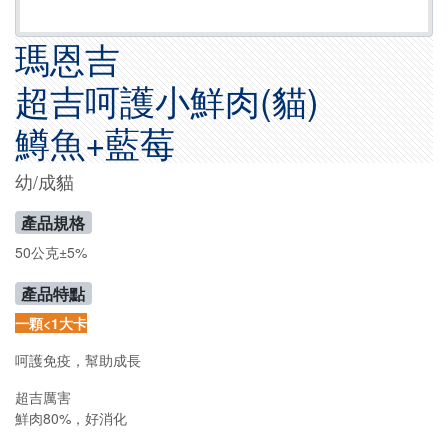
瑪恩吉
超吉呵護小鮮肉(貓)
鱒魚+藍莓
幼/成貓
產品規格
50公克±5%
產品特點
一顆<1大卡
呵護免疫，幫助成長
超吉厲害
鮮肉80%，好消化