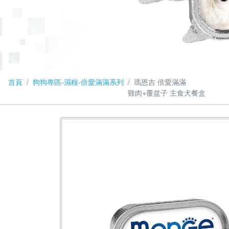
首頁
狗狗專區-濕糧-倍愛滿滿系列
瑪恩吉 倍愛滿滿
雞肉+覆盆子 主食犬餐盒