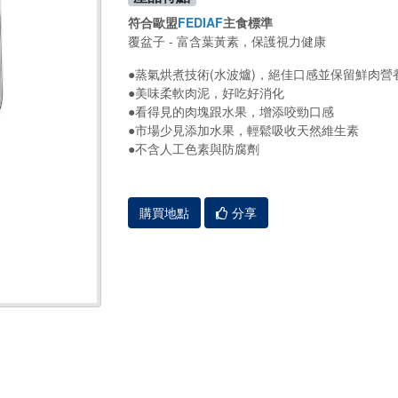
符合歐盟
FEDIAF
主食標準
覆盆子 - 富含葉黃素，保護視力健康
●蒸氣烘煮技術(水波爐)，絕佳口感並保留鮮肉營養
●美味柔軟肉泥，好吃好消化
●看得見的肉塊跟水果，增添咬勁口感
●市場少見添加水果，輕鬆吸收天然維生素
●不含人工色素與防腐劑
購買地點
分享