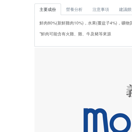
主要成份
營養分析
注意事項
建議餵
鮮肉80%(新鮮雞肉10%)，水果(覆盆子4%)，礦物
*鮮肉可能含有火雞、雞、牛及豬等來源