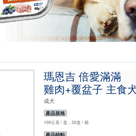
瑪恩吉 倍愛滿滿
雞肉+覆盆子 主食
成犬
產品規格
100公克 / 盒，32盒 / 箱
產品特點