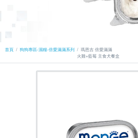
首頁
狗狗專區-濕糧-倍愛滿滿系列
瑪恩吉 倍愛滿滿
火雞+藍莓 主食犬餐盒