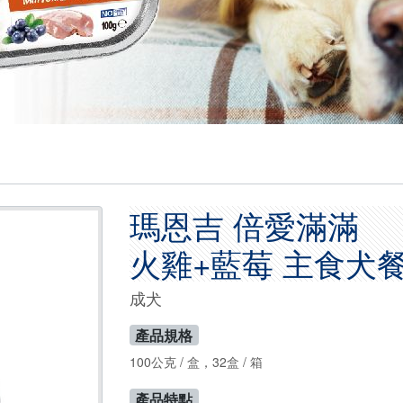
瑪恩吉 倍愛滿滿
火雞+藍莓 主食犬
成犬
產品規格
100公克 / 盒，32盒 / 箱
產品特點