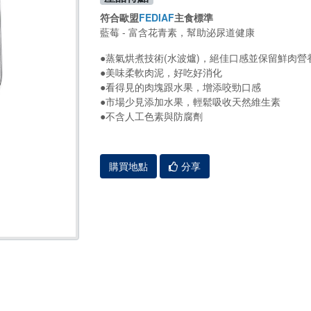
符合歐盟
FEDIAF
主食標準
藍莓 - 富含花青素，幫助泌尿道健康
●蒸氣烘煮技術(水波爐)，絕佳口感並保留鮮肉營養
●美味柔軟肉泥，好吃好消化
●看得見的肉塊跟水果，增添咬勁口感
●市場少見添加水果，輕鬆吸收天然維生素
●不含人工色素與防腐劑
購買地點
分享