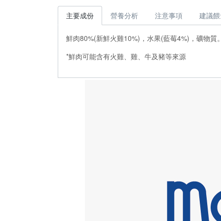
主要成份
營養分析
注意事項
建議餵
鮮肉80%(新鮮火雞10%)，水果(藍莓4%)，礦物質
*鮮肉可能含有火雞、雞、牛及豬等來源