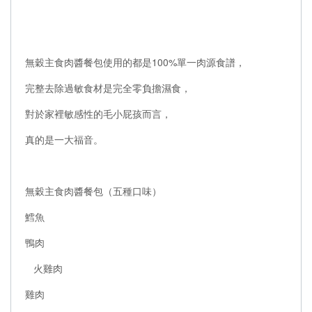
無穀主食肉醬餐包使用的都是100%單一肉源食譜，
完整去除過敏食材是完全零負擔濕食，
對於家裡敏感性的毛小屁孩而言，
真的是一大福音。
無穀主食肉醬餐包（五種口味）
鱈魚
鴨肉
火雞肉
雞肉