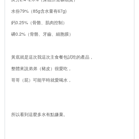
水份79%（85g含水量有67g)
鈣0.25%（骨骼、肌肉控制）
磷0.2%（骨骼、牙齒、細胞膜）
黃底就是這次我這次主食餐包試吃的產品，
整體來說弟弟（豬皮）很愛吃，
哥哥（屁）可能平時就愛喝水，
所以看到這麼多水有點嫌棄。