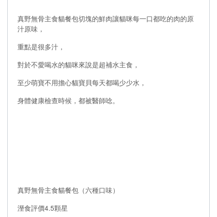
真野無骨主食貓餐包切塊的鮮肉讓貓咪每一口都吃的肉的原
汁原味，
重點是很多汁，
對於不愛喝水的貓咪來說是超補水主食，
至少萌寶不用擔心貓寶貝每天都喝少少水，
身體健康檢查時候，都被醫師唸。
真野無骨主食貓餐包（六種口味）
溼食評價4.5顆星