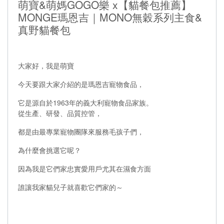
萌寶&萌媽GOGO樂 x【貓餐包推薦】
MONGE瑪恩吉｜MONO無穀系列主食&
真野貓餐包
大家好，我是萌寶
今天要跟大家介紹的是瑪恩吉寵物食品，
它是源自於1963年的義大利寵物食品家族。
從生產、研發、品質控管，
都是由最專業寵物團隊來服務毛孩子們，
為什麼會挑選它呢？
因為我是它們家忠實愛用戶尤其在濕食方面
誰讓我家貓兒子就喜歡它們家的～