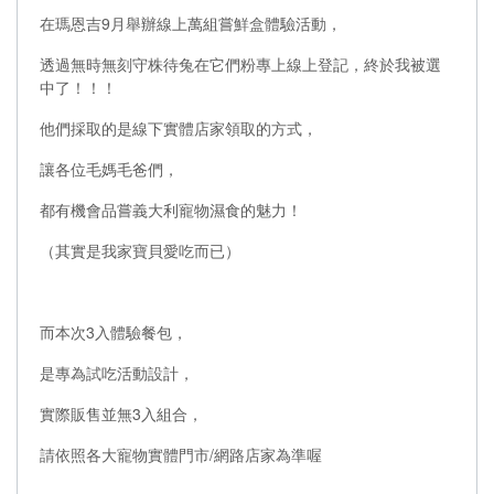
在瑪恩吉9月舉辦線上萬組嘗鮮盒體驗活動，
透過無時無刻守株待兔在它們粉專上線上登記，終於我被選
中了！！！
他們採取的是線下實體店家領取的方式，
讓各位毛媽毛爸們，
都有機會品嘗義大利寵物濕食的魅力！
（其實是我家寶貝愛吃而已）
而本次3入體驗餐包，
是專為試吃活動設計，
實際販售並無3入組合，
請依照各大寵物實體門市/網路店家為準喔