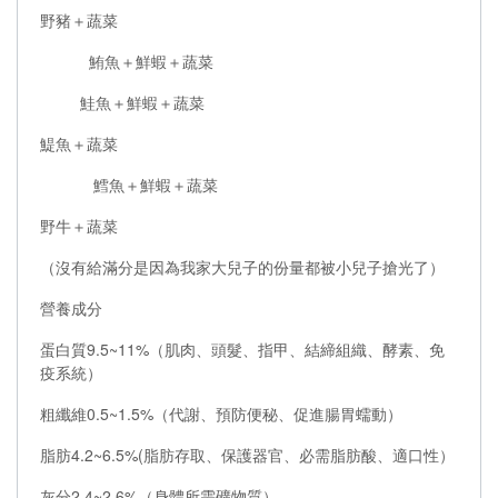
野豬＋蔬菜
鮪魚＋鮮蝦＋蔬菜
鮭魚＋鮮蝦＋蔬菜
鯷魚＋蔬菜
鱈魚＋鮮蝦＋蔬菜
野牛＋蔬菜
（沒有給滿分是因為我家大兒子的份量都被小兒子搶光了）
營養成分
蛋白質9.5~11%（肌肉、頭髮、指甲、結締組織、酵素、免
疫系統）
粗纖維0.5~1.5%（代謝、預防便秘、促進腸胃蠕動）
脂肪4.2~6.5%(脂肪存取、保護器官、必需脂肪酸、適口性）
灰分2.4~2.6%（身體所需礦物質）