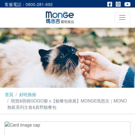
客服電話：0800-281-692
首頁
好吃推推
萌寶&萌媽GOGO樂 x【貓餐包推薦】MONGE瑪恩吉｜MONO
無穀系列主食&真野貓餐包