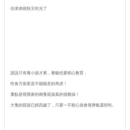
但弟弟很快又吃光了
誰說只有養小孩才累，養貓也要精心教育，
吃食方面更是不能隨意的馬虎！
重點是萌寶家的兩隻屁孩真的很難搞！
大隻的屁孩已經四歲了，只要一不順心就會發脾氣還拒吃。