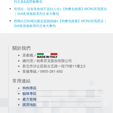
列主食&真野貓餐包
塔塔拉．沒有美食就不是好人生x【狗餐包推薦】MONGE瑪恩吉
｜Grill炙燒無穀系列主食犬餐包
西嚕比亞吃喝玩樂追趕跑跳碰x【狗餐包推薦】MONGE瑪恩吉｜
Grill炙燒無穀系列主食犬餐包
關於我們
原產國／
總代理／柏希菲克股份有限公司
新北市汐止區新台五路一段75號11樓之2
客服專線／0800-281-692
常用連結
狗狗專區
貓咪專區
處方寵糧
購買地點