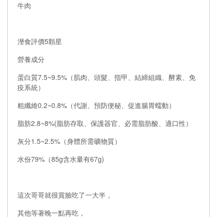
牛肉
溼食評價5顆星
營養成分
蛋白質7.5~9.5%（肌肉、頭髮、指甲、結締組織、酵素、免
疫系統）
粗纖維0.2~0.8%（代謝、預防便秘、促進腸胃蠕動）
脂肪2.8~8%(脂肪存取、保護器官、必需脂肪酸、適口性）
灰分1.5~2.5%（身體所需礦物質）
水份79%（85g含水量有67g)
這次哥哥就很賞臉吃了一大半，
其他等著晚一點再吃，