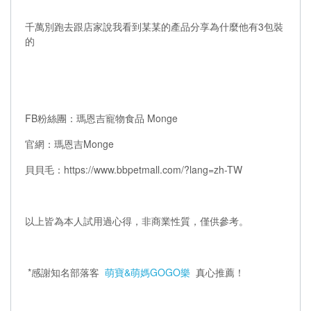
千萬別跑去跟店家說我看到某某的產品分享為什麼他有3包裝
的
FB粉絲團：瑪恩吉寵物食品 Monge
官網：瑪恩吉Monge
貝貝毛：https://www.bbpetmall.com/?lang=zh-TW
以上皆為本人試用過心得，非商業性質，僅供參考。
*感謝知名部落客
萌寶&萌媽GOGO樂
真心推薦！