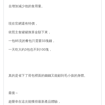
去增加減少他的食用量。
現在官網還有特價，
依照主食罐罐換算金額下來，
一包85克的餐包只需要33塊錢，
一天吃大約3包也不到100塊，
真的是省下了荷包裡面的錢錢又能顧到毛小孩的身體。
最後～
超榮幸在這次能獲得最新產品體驗，