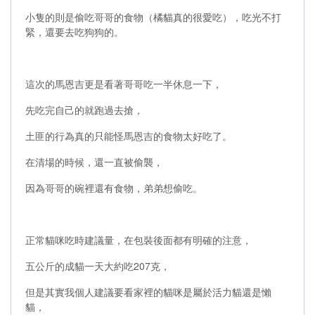
小隻的則是偷吃哥哥的食物（橘貓真的很愛吃），吃光不打
緊，還要去吃狗狗的。
這次的馬恩吉更是看著哥哥吃一半休息一下，
先吃完自己的就跑過去搶，
土匪的行為真的只能怪馬恩吉的食物太好吃了。
在清場的時候，還一直被偷襲，
因為哥哥的碗裡還有食物，弟弟想偷吃。
正常貓咪吃時建議量，在包裝後面都有明確的注意，
五公斤的成貓一天大約吃207克，
但是其實我個人建議要看家裡的貓咪是屬於活力貓還是懶
貓，