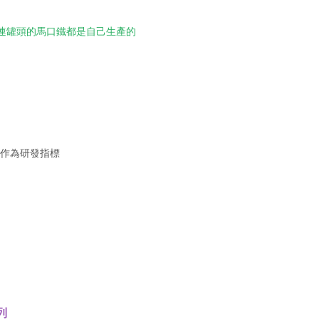
至連罐頭的馬口鐵都是自己生產的
作為研發指標
列