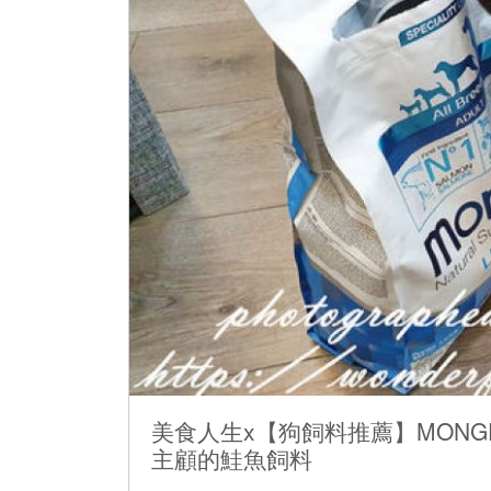
美食人生x【狗飼料推薦】MONG
主顧的鮭魚飼料