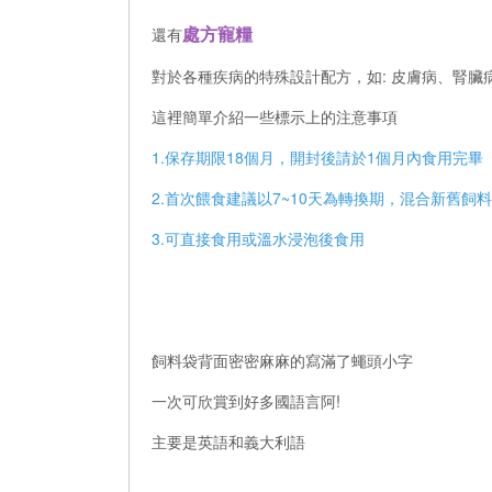
處方寵糧
還有
對於各種疾病的特殊設計配方，如: 皮膚病、腎臟
這裡簡單介紹一些標示上的注意事項
1.保存期限18個月，開封後請於1個月內食用完畢
2.首次餵食建議以7~10天為轉換期，混合新舊飼
3.可直接食用或溫水浸泡後食用
飼料袋背面密密麻麻的寫滿了蠅頭小字
一次可欣賞到好多國語言阿!
主要是英語和義大利語