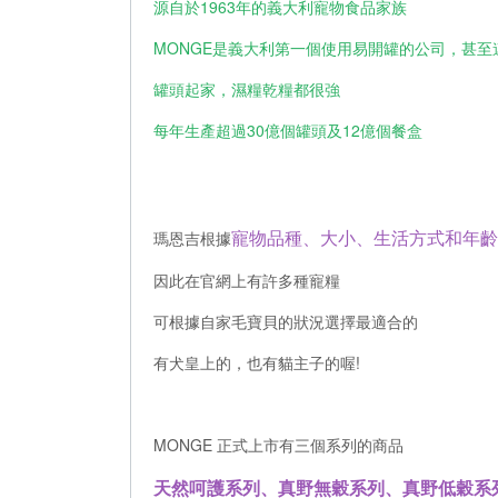
源自於1963年的義大利寵物食品家族
MONGE是義大利第一個使用易開罐的公司，甚
罐頭起家，濕糧乾糧都很強
每年生產超過30億個罐頭及12億個餐盒
寵物品種、大小、生活方式和年齡
瑪恩吉根據
因此在官網上有許多種寵糧
可根據自家毛寶貝的狀況選擇最適合的
有犬皇上的，也有貓主子的喔!
MONGE 正式上市有三個系列的商品
天然呵護系列、真野無穀系列、真野低穀系