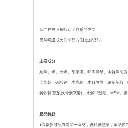
我們在右下角找到了熟悉的中文
天然呵護成犬低卡配方(鮭魚)的配方
主要成分
鮭魚、米、玉米、甜菜漿、啤酒酵母、水解魚肉蛋
玉米麩、碳酸鈣、木寡糖、水解酵母、絲蘭萃取、
解軟骨(硫酸軟骨素來源)、水解甲殼類、MSM、
產品特點
●高優質鮭魚肉為第一食材，低脂低熱量，幫助控