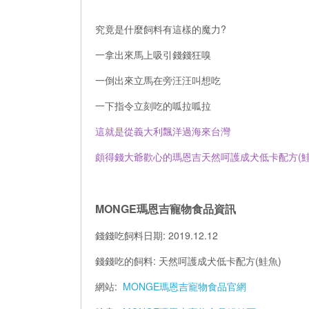
究竟是什麼飼料有這樣的魔力?
一拿出來馬上吸引錢錢狂嗅
一倒出來立馬在旁汪汪叫想吃
一下指令立刻吃的呱拉呱拉
這就是從義大利飄洋過海來台灣
頗得錢大爺歡心的瑪恩吉天然呵護成犬低卡配方(鮭
MONGE瑪恩吉寵物食品資訊
錢錢吃飼料日期: 2019.12.12
錢錢吃的飼料: 天然呵護成犬低卡配方(鮭魚)
網站:
MONGE瑪恩吉寵物食品官網