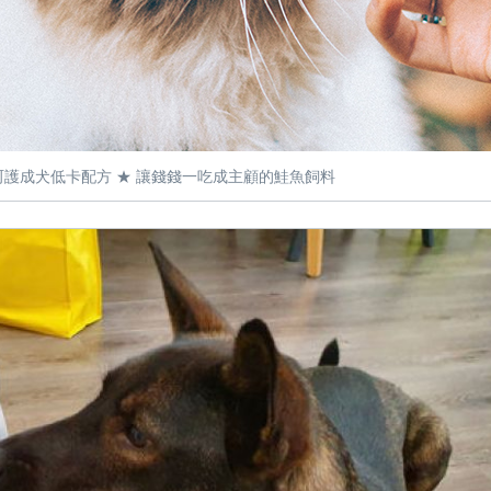
呵護成犬低卡配方 ★ 讓錢錢一吃成主顧的鮭魚飼料