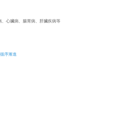
病、心臟病、腸胃病、肝臟疾病等
料循序漸進