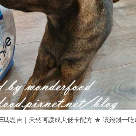
E瑪恩吉｜天然呵護成犬低卡配方 ★ 讓錢錢一吃