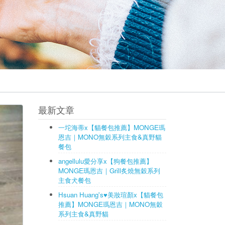
最新文章
一坨海蒂x【貓餐包推薦】MONGE瑪
恩吉｜MONO無穀系列主食&真野貓
餐包
angellulu愛分享x【狗餐包推薦】
MONGE瑪恩吉｜Grill炙燒無穀系列
主食犬餐包
Hsuan Huang's♥美妝瑄顏x【貓餐包
推薦】MONGE瑪恩吉｜MONO無穀
系列主食&真野貓