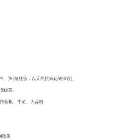
白、魚油(鮭魚，以天然抗氧化物保存)、
螺旋藻、
紫錐菊根、牛至、大蒜粉
制體重