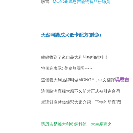
臉書:
MONGE瑪恩吉寵物食品粉絲頁
天然呵護成犬低卡配方(鮭魚)
錢錢收到了來自義大利的狗狗飼料!!!
牠個狗表示: 美食無國界~~~
瑪恩吉
這個義大利品牌叫做MONGE，中文翻譯
這個歐洲寵糧大廠不久前才正式被引進台灣
就讓錢麻替錢錢幫大家介紹一下牠的新寵吧!
瑪恩吉是義大利乾飼料第一大生產商之一