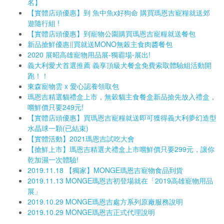
名】
【實體店頭優惠】到 魚中魚x好狗命 購買瑪恩吉寵糧就送郊
遊隨行組 !
【實體店頭優惠】到寵物公園購買瑪恩吉寵糧就送餐包
新品搶鮮優惠∥買就送MONO無榖主食肉醬餐包
2020 展昭高雄寵物用品展-獨霸場-展出!
義大利愛犬首選推薦 義享頂級犬餐盒免費索取體驗組活動開
跑！！
東森寵物雲 x 愛心認養領取包
瑪恩吉精選貓禮盒上市，無穀貓主食餐盒新品搶先放入禮盒，
嚐鮮價只要249元!
【實體店頭優惠】買瑪恩吉寵糧就送即可獲得義大利夢幻造型
水晶球一顆(已結束)
【實體活動】2021瑪恩吉試吃大會
【搶鮮上市】瑪恩吉精選犬禮盒上市嚐鮮價只要299元，讓你
乾加濕一次體驗!
2019.11.18 【獨家】MONGE瑪恩吉寵物食品到貨
2019.11.13 MONGE瑪恩吉初登場就在「2019高雄寵物用品
展」
2019.10.29 MONGE瑪恩吉處方系列原廠服務說明
2019.10.29 MONGE瑪恩吉正式代理說明