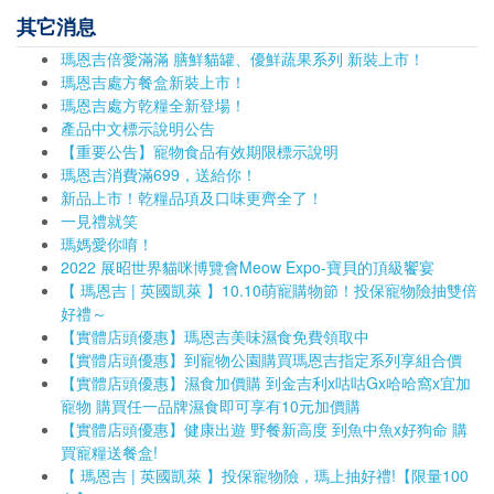
其它消息
瑪恩吉倍愛滿滿 膳鮮貓罐、優鮮蔬果系列 新裝上市！
瑪恩吉處方餐盒新裝上市！
瑪恩吉處方乾糧全新登場！
產品中文標示說明公告
【重要公告】寵物食品有效期限標示說明
瑪恩吉消費滿699，送給你！
新品上市！乾糧品項及口味更齊全了！
一見禮就笑
瑪媽愛你唷！
2022 展昭世界貓咪博覽會Meow Expo-寶貝的頂級饗宴
【 瑪恩吉 | 英國凱萊 】10.10萌寵購物節！投保寵物險抽雙倍
好禮～
【實體店頭優惠】瑪恩吉美味濕食免費領取中
【實體店頭優惠】到寵物公園購買瑪恩吉指定系列享組合價
【實體店頭優惠】濕食加價購 到金吉利x咕咕Gx哈哈窩x宜加
寵物 購買任一品牌濕食即可享有10元加價購
【實體店頭優惠】健康出遊 野餐新高度 到魚中魚x好狗命 購
買寵糧送餐盒!
【 瑪恩吉 | 英國凱萊 】投保寵物險，瑪上抽好禮!【限量100