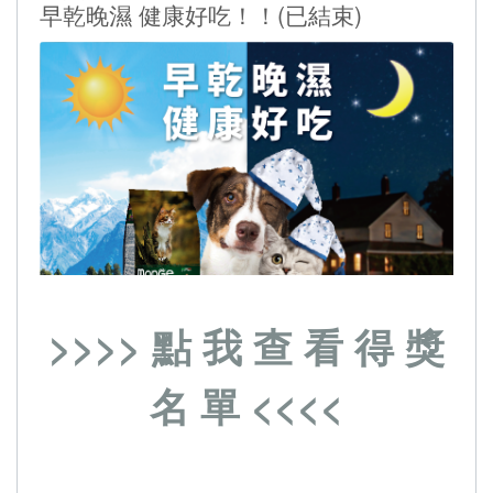
早乾晚濕 健康好吃！！(已結束)
>>>> 點 我 查 看 得 獎
名 單 <<<<