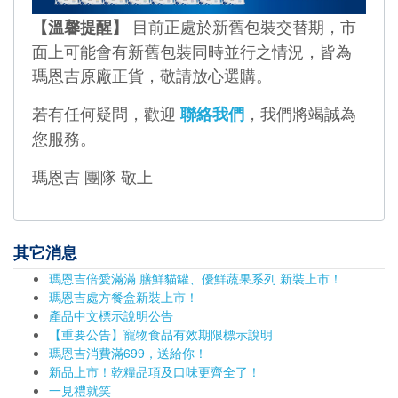
目前正處於新舊包裝交替期，市
【溫馨提醒】
面上可能會有新舊包裝同時並行之情況，皆為
瑪恩吉原廠正貨，敬請放心選購。
若有任何疑問，歡迎
，我們將竭誠為
聯絡我們
您服務。
瑪恩吉 團隊 敬上
其它消息
瑪恩吉倍愛滿滿 膳鮮貓罐、優鮮蔬果系列 新裝上市！
瑪恩吉處方餐盒新裝上市！
產品中文標示說明公告
【重要公告】寵物食品有效期限標示說明
瑪恩吉消費滿699，送給你！
新品上市！乾糧品項及口味更齊全了！
一見禮就笑