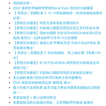
瑪媽愛你唷！
2022 展昭世界貓咪博覽會Meow Expo-寶貝的頂級饗宴
【 瑪恩吉 | 英國凱萊 】10.10萌寵購物節！投保寵物險抽雙倍
好禮～
【實體店頭優惠】瑪恩吉美味濕食免費領取中
【實體店頭優惠】到寵物公園購買瑪恩吉指定系列享組合價
【實體店頭優惠】濕食加價購 到金吉利x咕咕Gx哈哈窩x宜加
寵物 購買任一品牌濕食即可享有10元加價購
【實體店頭優惠】健康出遊 野餐新高度 到魚中魚x好狗命 購
買寵糧送餐盒!
【 瑪恩吉 | 英國凱萊 】投保寵物險，瑪上抽好禮!【限量100
名】
【實體店頭優惠】到 魚中魚x好狗命 購買瑪恩吉寵糧就送郊
遊隨行組 !
【實體店頭優惠】到寵物公園購買瑪恩吉寵糧就送餐包
新品搶鮮優惠∥買就送MONO無榖主食肉醬餐包
2020 展昭高雄寵物用品展-獨霸場-展出!
義大利愛犬首選推薦 義享頂級犬餐盒免費索取體驗組活動開
跑！！
東森寵物雲 x 愛心認養領取包
免費索取瑪恩吉寵糧試用組，立即體驗早乾晚濕 健康好