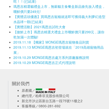
吃！！(已結束)
瑪恩吉精選貓禮盒上市，無穀貓主食餐盒新品搶先放入禮盒，
嚐鮮價只要249元!
【實體店頭優惠】買瑪恩吉寵糧就送即可獲得義大利夢幻造型
水晶球一顆(已結束)
【實體活動】2021瑪恩吉試吃大會
【搶鮮上市】瑪恩吉精選犬禮盒上市嚐鮮價只要299元，讓你
乾加濕一次體驗!
2019.11.18 【獨家】MONGE瑪恩吉寵物食品到貨
2019.11.13 MONGE瑪恩吉初登場就在「2019高雄寵物用品
展」
2019.10.29 MONGE瑪恩吉處方系列原廠服務說明
2019.10.29 MONGE瑪恩吉正式代理說明
關於我們
原產國／
總代理／柏希菲克股份有限公司
新北市汐止區新台五路一段75號11樓之2
客服專線／0800-281-692