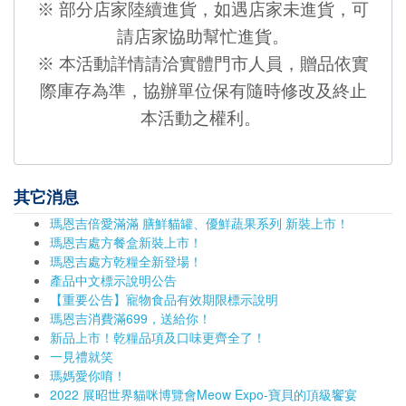
※
部分店家陸續進貨，如遇店家未進貨，可
請店家協助幫忙進貨。
※
本活動詳情請洽實體門市人員，贈品依實
際庫存為準，協辦單位保有隨時修改及終止
本活動之權利。
其它消息
瑪恩吉倍愛滿滿 膳鮮貓罐、優鮮蔬果系列 新裝上市！
瑪恩吉處方餐盒新裝上市！
瑪恩吉處方乾糧全新登場！
產品中文標示說明公告
【重要公告】寵物食品有效期限標示說明
瑪恩吉消費滿699，送給你！
新品上市！乾糧品項及口味更齊全了！
一見禮就笑
瑪媽愛你唷！
2022 展昭世界貓咪博覽會Meow Expo-寶貝的頂級饗宴