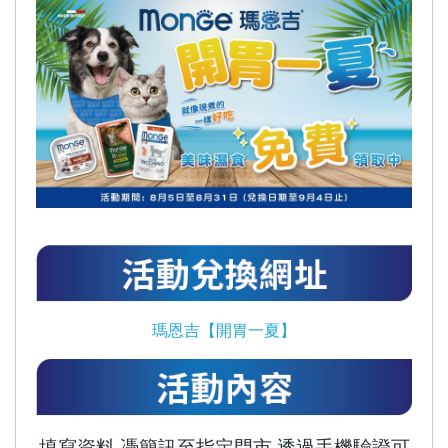
瑪恩吉【開胃一夏】
填寫資料 憑簡訊至指定門市 透過手機驗證可