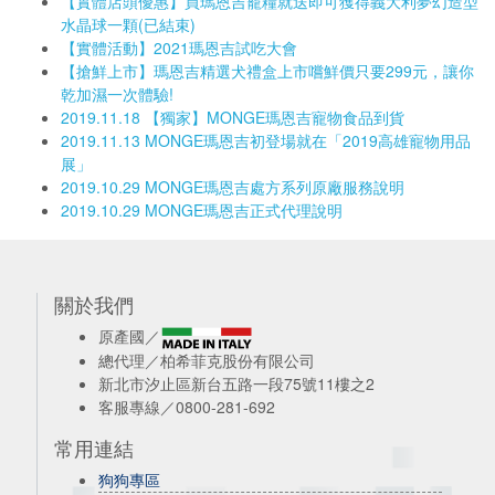
【實體店頭優惠】買瑪恩吉寵糧就送即可獲得義大利夢幻造型
水晶球一顆(已結束)
【實體活動】2021瑪恩吉試吃大會
【搶鮮上市】瑪恩吉精選犬禮盒上市嚐鮮價只要299元，讓你
乾加濕一次體驗!
2019.11.18 【獨家】MONGE瑪恩吉寵物食品到貨
2019.11.13 MONGE瑪恩吉初登場就在「2019高雄寵物用品
展」
2019.10.29 MONGE瑪恩吉處方系列原廠服務說明
2019.10.29 MONGE瑪恩吉正式代理說明
關於我們
原產國／
總代理／柏希菲克股份有限公司
新北市汐止區新台五路一段75號11樓之2
客服專線／0800-281-692
常用連結
狗狗專區