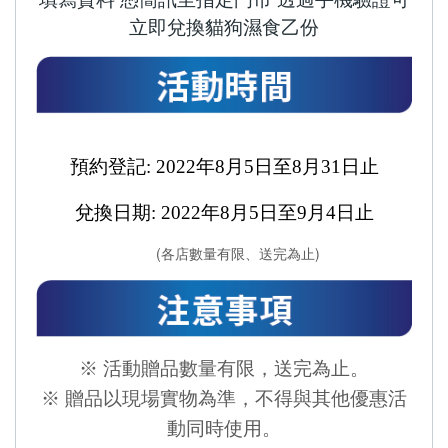
立即兌換貓狗濕食乙份
預約登記: 2022
年
8
月
5
日至
8
月
31
日止
兌換日期: 2022
年
8
月
5
日至9
月4
日止
(各店數量有限、送完為止)
※
活動贈品數量有限，送完為止。
※
贈品以現場實物為準，不得與其他優惠活
動同時使用。