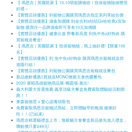
【 瑪恩吉 | 英國凱萊 】10.10萌寵購物節！投保寵物險抽雙倍
好禮～
【實體店頭優惠】到寵物公園購買瑪恩吉指定系列享組合價
【實體店頭優惠】濕食加價購 到金吉利x咕咕Gx哈哈窩x宜加
寵物 購買任一品牌濕食即可享有10元加價購
【實體店頭優惠】健康出遊 野餐新高度 到魚中魚x好狗命 購
買寵糧送餐盒!
【 瑪恩吉 | 英國凱萊 】投保寵物險，瑪上抽好禮!【限量100
名】
【實體店頭優惠】到 魚中魚x好狗命 購買瑪恩吉寵糧就送郊
遊隨行組 !
【實體店頭優惠】到寵物公園購買瑪恩吉寵糧就送餐包
新品搶鮮優惠∥買就送MONO無榖主食肉醬餐包
2020 展昭高雄寵物用品展-獨霸場-展出!
義大利愛犬首選推薦 義享頂級犬餐盒免費索取體驗組活動開
跑！！
東森寵物雲 x 愛心認養領取包
免費索取瑪恩吉寵糧試用組，立即體驗早乾晚濕 健康好
吃！！(已結束)
瑪恩吉精選貓禮盒上市，無穀貓主食餐盒新品搶先放入禮盒，
嚐鮮價只要249元!