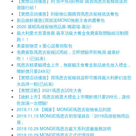
【實體店頭優惠】到 魚中魚x好狗命 購買瑪恩吉寵糧就送郊
遊隨行組 !
【實體店頭優惠】到寵物公園購買瑪恩吉寵糧就送餐包
新品搶鮮優惠∥買就送MONO無榖主食肉醬餐包
2020 展昭高雄寵物用品展-獨霸場-展出!
義大利愛犬首選推薦 義享頂級犬餐盒免費索取體驗組活動開
跑！！
東森寵物雲 x 愛心認養領取包
免費索取瑪恩吉寵糧試用組，立即體驗早乾晚濕 健康好
吃！！(已結束)
瑪恩吉精選貓禮盒上市，無穀貓主食餐盒新品搶先放入禮盒，
嚐鮮價只要249元!
【實體店頭優惠】買瑪恩吉寵糧就送即可獲得義大利夢幻造型
水晶球一顆(已結束)
【實體活動】2021瑪恩吉試吃大會
【搶鮮上市】瑪恩吉精選犬禮盒上市嚐鮮價只要299元，讓你
乾加濕一次體驗!
2019.11.18 【獨家】MONGE瑪恩吉寵物食品到貨
2019.11.13 MONGE瑪恩吉初登場就在「2019高雄寵物用品
展」
2019.10.29 MONGE瑪恩吉處方系列原廠服務說明
2019.10.29 MONGE瑪恩吉正式代理說明