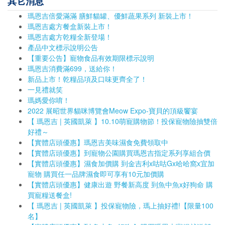
其它消息
瑪恩吉倍愛滿滿 膳鮮貓罐、優鮮蔬果系列 新裝上市！
瑪恩吉處方餐盒新裝上市！
瑪恩吉處方乾糧全新登場！
產品中文標示說明公告
【重要公告】寵物食品有效期限標示說明
瑪恩吉消費滿699，送給你！
新品上市！乾糧品項及口味更齊全了！
一見禮就笑
瑪媽愛你唷！
2022 展昭世界貓咪博覽會Meow Expo-寶貝的頂級饗宴
【 瑪恩吉 | 英國凱萊 】10.10萌寵購物節！投保寵物險抽雙倍
好禮～
【實體店頭優惠】瑪恩吉美味濕食免費領取中
【實體店頭優惠】到寵物公園購買瑪恩吉指定系列享組合價
【實體店頭優惠】濕食加價購 到金吉利x咕咕Gx哈哈窩x宜加
寵物 購買任一品牌濕食即可享有10元加價購
【實體店頭優惠】健康出遊 野餐新高度 到魚中魚x好狗命 購
買寵糧送餐盒!
【 瑪恩吉 | 英國凱萊 】投保寵物險，瑪上抽好禮!【限量100
名】